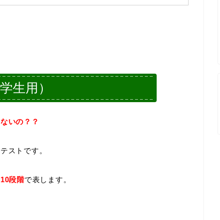
学生用）
テないの？？
断テストです。
10段階
で表します。
。