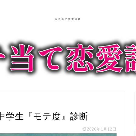
ガチ当て恋愛診断
中学生『モテ度』診断
2026年1月12日