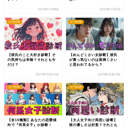
2025年11月8日
2025年11月5日
女子用診断
女子用診断
【彼氏のこと大好き診断】そ
【めんどくさい女診断】彼氏
の気持ちは本物？それとも今
が素っ気ないのは面倒くさい
だけ？
と思われてるから？
2025年10月24日
2025年10月19日
女子用診断
女子用診断
【全10種類】あなたの恋愛傾
【大人女子向け両思い診断】
向で『何系女子』か診断！
彼の優しさは好意？それとも