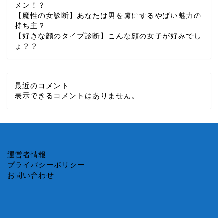
メン！？
【魔性の女診断】あなたは男を虜にするやばい魅力の
持ち主？
【好きな顔のタイプ診断】こんな顔の女子が好みでし
ょ？？
最近のコメント
表示できるコメントはありません。
運営者情報
プライバシーポリシー
お問い合わせ