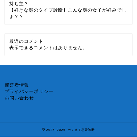
持ち主？
【好きな顔のタイプ診断】こんな顔の女子が好みでし
ょ？？
最近のコメント
表示できるコメントはありません。
運営者情報
プライバシーポリシー
お問い合わせ
2025–2026 ガチ当て恋愛診断