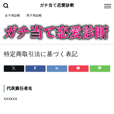
ガチ当て恋愛診断
女子用診断
男子用診断
特定商取引法に基づく表記
代表責任者名
xxxxxx